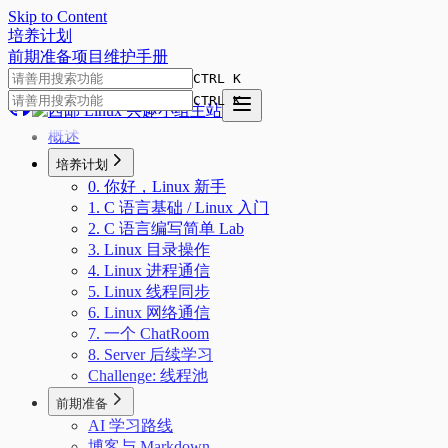
Skip to Content
培
养
计
划
前期准备
项目
维护手册
CTRL K
CTRL K
概述
培养计划
0. 你好，Linux 新手
1. C 语言基础 / Linux 入门
2. C 语言编写简单 Lab
3. Linux 目录操作
4. Linux 进程通信
5. Linux 线程同步
6. Linux 网络通信
7. 一个 ChatRoom
8. Server 后续学习
Challenge: 线程池
前期准备
AI 学习路线
博客与 Markdown