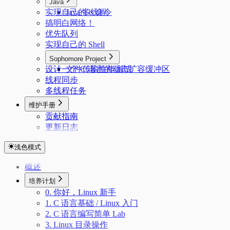
Java
实现自己的 ls 命令
Java 多线程
搞明白网络！
优先队列
实现自己的 Shell
Sophomore Project
设计一个 C 语言的动态扩容缓冲区
文件传输性能测试
线程同步
多线程任务
维护手册
贡献指南
更新日志
浅色模式
概述
培养计划
0. 你好，Linux 新手
1. C 语言基础 / Linux 入门
2. C 语言编写简单 Lab
3. Linux 目录操作