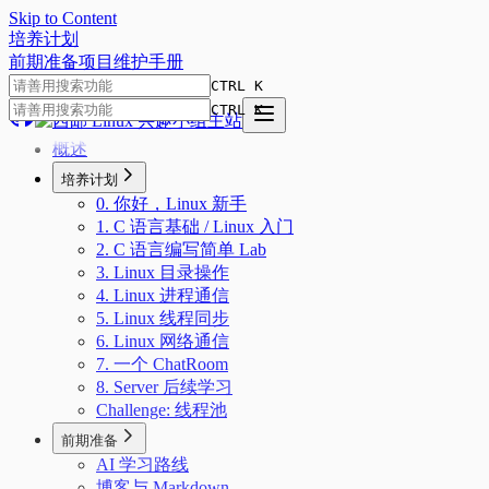
Skip to Content
培
养
计
划
前期准备
项目
维护手册
CTRL K
CTRL K
概述
培养计划
0. 你好，Linux 新手
1. C 语言基础 / Linux 入门
2. C 语言编写简单 Lab
3. Linux 目录操作
4. Linux 进程通信
5. Linux 线程同步
6. Linux 网络通信
7. 一个 ChatRoom
8. Server 后续学习
Challenge: 线程池
前期准备
AI 学习路线
博客与 Markdown