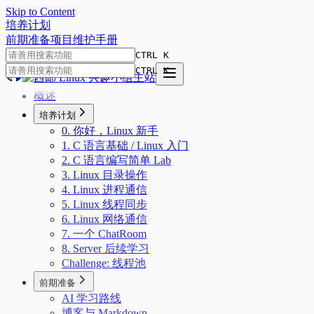
Skip to Content
培
养
计
划
前期准备
项目
维护手册
CTRL K
CTRL K
概述
培养计划
0. 你好，Linux 新手
1. C 语言基础 / Linux 入门
2. C 语言编写简单 Lab
3. Linux 目录操作
4. Linux 进程通信
5. Linux 线程同步
6. Linux 网络通信
7. 一个 ChatRoom
8. Server 后续学习
Challenge: 线程池
前期准备
AI 学习路线
博客与 Markdown