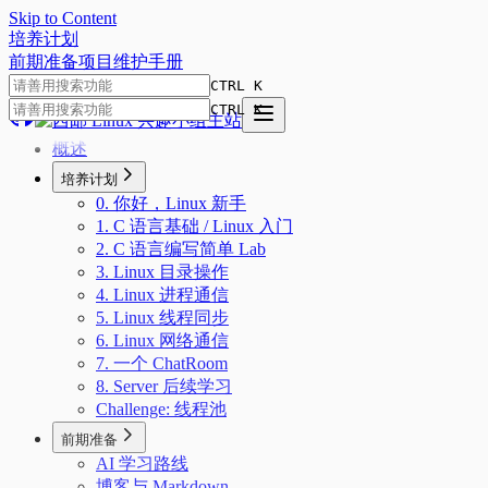
Skip to Content
培
养
计
划
前期准备
项目
维护手册
CTRL K
CTRL K
概述
培养计划
0. 你好，Linux 新手
1. C 语言基础 / Linux 入门
2. C 语言编写简单 Lab
3. Linux 目录操作
4. Linux 进程通信
5. Linux 线程同步
6. Linux 网络通信
7. 一个 ChatRoom
8. Server 后续学习
Challenge: 线程池
前期准备
AI 学习路线
博客与 Markdown