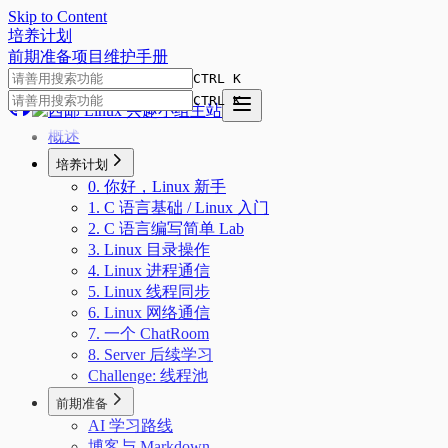
Skip to Content
培
养
计
划
前期准备
项目
维护手册
CTRL K
CTRL K
概述
培养计划
0. 你好，Linux 新手
1. C 语言基础 / Linux 入门
2. C 语言编写简单 Lab
3. Linux 目录操作
4. Linux 进程通信
5. Linux 线程同步
6. Linux 网络通信
7. 一个 ChatRoom
8. Server 后续学习
Challenge: 线程池
前期准备
AI 学习路线
博客与 Markdown