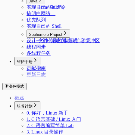
Java
实现自己的 ls 命令
Java 多线程
搞明白网络！
优先队列
实现自己的 Shell
Sophomore Project
设计一个 C 语言的动态扩容缓冲区
文件传输性能测试
线程同步
多线程任务
维护手册
贡献指南
更新日志
浅色模式
概述
培养计划
0. 你好，Linux 新手
1. C 语言基础 / Linux 入门
2. C 语言编写简单 Lab
3. Linux 目录操作