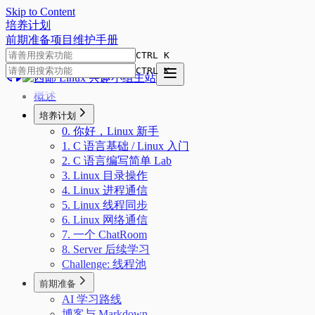
Skip to Content
培
养
计
划
前期准备
项目
维护手册
CTRL K
CTRL K
概述
培养计划
0. 你好，Linux 新手
1. C 语言基础 / Linux 入门
2. C 语言编写简单 Lab
3. Linux 目录操作
4. Linux 进程通信
5. Linux 线程同步
6. Linux 网络通信
7. 一个 ChatRoom
8. Server 后续学习
Challenge: 线程池
前期准备
AI 学习路线
博客与 Markdown