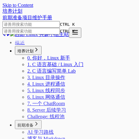
Skip to Content
培
养
计
划
前期准备
项目
维护手册
CTRL K
CTRL K
概述
培养计划
0. 你好，Linux 新手
1. C 语言基础 / Linux 入门
2. C 语言编写简单 Lab
3. Linux 目录操作
4. Linux 进程通信
5. Linux 线程同步
6. Linux 网络通信
7. 一个 ChatRoom
8. Server 后续学习
Challenge: 线程池
前期准备
AI 学习路线
博客与 Markdown