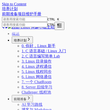
Skip to Content
培
养
计
划
前期准备
项目
维护手册
CTRL K
CTRL K
概述
培养计划
0. 你好，Linux 新手
1. C 语言基础 / Linux 入门
2. C 语言编写简单 Lab
3. Linux 目录操作
4. Linux 进程通信
5. Linux 线程同步
6. Linux 网络通信
7. 一个 ChatRoom
8. Server 后续学习
Challenge: 线程池
前期准备
AI 学习路线
博客与 Markdown