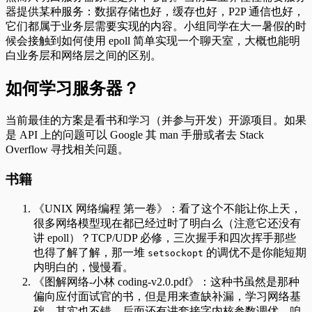
器提供某种服务：数据存储也好，缓存也好，P2P 通信也好，
它们都属于业务层需要实现的内容。小组同学在大一暑假的时
候会接触到如何使用 epoll 简单实现一个聊天室，大概也能明
白业务层和网络层之间的区别。
如何学习服务器？
当前最佳的方案是看书和学习（并参与开发）开源项目。如果
是 API 上的问题可以 Google 其 man 手册或者去 Stack
Overflow 寻找相关问题。
书籍
《UNIX 网络编程 第一卷》：看了这个不能让你上天，
很多网络模型现在都已经过时了明白么（注意它还没有
讲 epoll）？TCP/UDP 必修，三次握手和四次挥手那些
也得了解了解，那一堆
的调优不是你能短期
setsockopt
内明白的，慢慢看。
《图解网络-小林 coding-v2.0.pdf》：这种书虽然是那种
偏向应付面试官的书，但是用来查缺补漏，学习网络基
础，其实也不错。后面还有讲套接字内核参数调优，咱