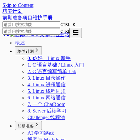
Skip to Content
培
养
计
划
前期准备
项目
维护手册
CTRL K
CTRL K
概述
培养计划
0. 你好，Linux 新手
1. C 语言基础 / Linux 入门
2. C 语言编写简单 Lab
3. Linux 目录操作
4. Linux 进程通信
5. Linux 线程同步
6. Linux 网络通信
7. 一个 ChatRoom
8. Server 后续学习
Challenge: 线程池
前期准备
AI 学习路线
博客与 Markdown