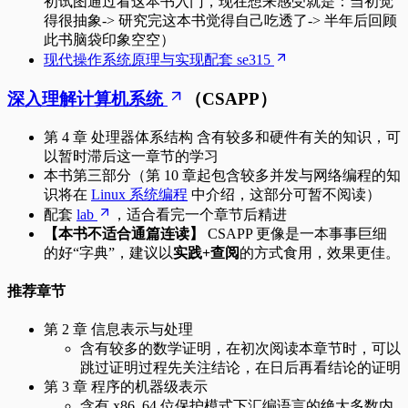
初试图通过看这本书入门，现在想来感受就是：当初觉
得很抽象-> 研究完这本书觉得自己吃透了-> 半年后回顾
此书脑袋印象空空）
现代操作系统原理与实现配套 se315
深入理解计算机系统
（CSAPP）
第 4 章 处理器体系结构 含有较多和硬件有关的知识，可
以暂时滞后这一章节的学习
本书第三部分（第 10 章起包含较多并发与网络编程的知
识将在
Linux 系统编程
中介绍，这部分可暂不阅读）
配套
lab
，适合看完一个章节后精进
【本书不适合通篇连读】
CSAPP 更像是一本事事巨细
的好“字典”，建议以
实践+查阅
的方式食用，效果更佳。
推荐章节
第 2 章 信息表示与处理
含有较多的数学证明，在初次阅读本章节时，可以
跳过证明过程先关注结论，在日后再看结论的证明
第 3 章 程序的机器级表示
含有 x86_64 位保护模式下汇编语言的绝大多数内