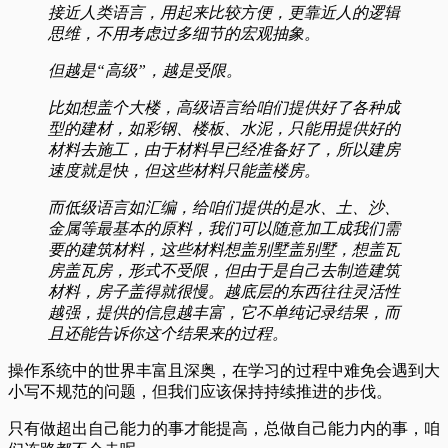
接近人类语言，用起来比较方便，更靠近人的逻辑
思维，不用考虑过多细节的宏观抽象。
但越是“高级”，越是受限。
比如想盖个大楼，高级语言给咱们提供好了各种成
型的建材，如彩钢、楼板、水泥，只能用提供好的
材料去施工，由于材料早已经准备好了，所以建房
速度就是快，但这些材料只能盖楼房。
而低级语言如汇编，给咱们提供的是水、土、沙、
金属等最基本的原料，我们可以随意加工成我们需
要的建筑材料，这些材料想盖别墅盖别墅，想盖瓦
房盖瓦房，形式不受限，但由于是自己去制造建筑
材料，房子盖得就很慢。越底层的东西往往灵活性
越强，提供的信息越丰富，它不单纯记录结果，而
且还能告诉你这个结果来的过程。
操作系统中的世界丰富且深奥，在学习的过程中难免会遇到大
小写不规范的问题，但我们应该保持持续推进的步伐。
只有做超出自己能力的事才能提高，总做自己能力内的事，咱