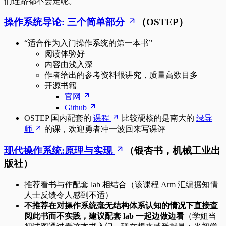
们连路都不会走呢。
操作系统导论: 三个简单部分
（OSTEP）
“适合作为入门操作系统的第一本书”
阅读体验好
内容由浅入深
作者给出的参考资料很讲究，质量高数目多
开源书籍
官网
Github
OSTEP 国内配套的
课程
比较硬核的是南大的
绿导
师
的课，欢迎勇者冲一波回来写课评
现代操作系统:原理与实现
（银杏书，机械工业出
版社）
推荐看书与作配套 lab 相结合（该课程 Arm 汇编据知情
人士反馈令人感到不适）
不推荐在对操作系统毫无结构体系认知的情况下直接查
阅此书而不实践，建议配套 lab 一起边做边看
（学姐当