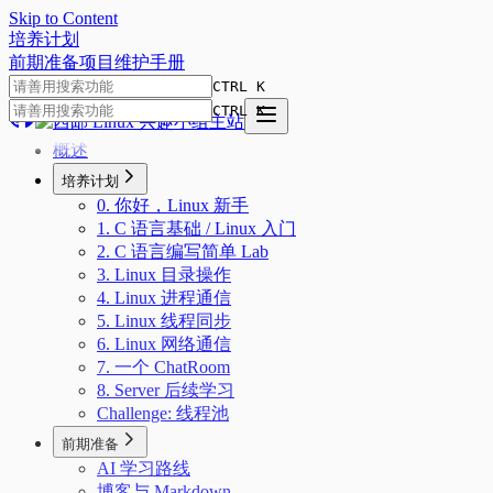
Skip to Content
培
养
计
划
前期准备
项目
维护手册
CTRL K
CTRL K
概述
培养计划
0. 你好，Linux 新手
1. C 语言基础 / Linux 入门
2. C 语言编写简单 Lab
3. Linux 目录操作
4. Linux 进程通信
5. Linux 线程同步
6. Linux 网络通信
7. 一个 ChatRoom
8. Server 后续学习
Challenge: 线程池
前期准备
AI 学习路线
博客与 Markdown