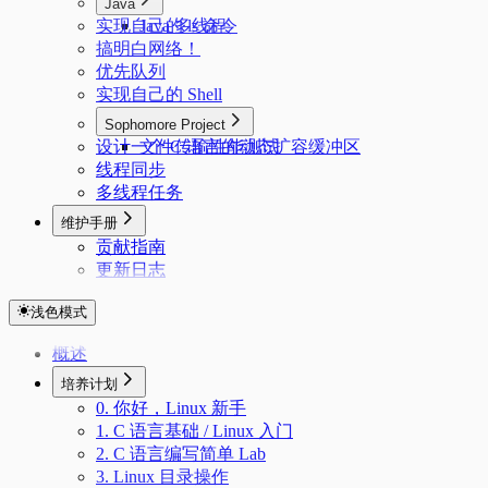
Java
实现自己的 ls 命令
Java 多线程
搞明白网络！
优先队列
实现自己的 Shell
Sophomore Project
设计一个 C 语言的动态扩容缓冲区
文件传输性能测试
线程同步
多线程任务
维护手册
贡献指南
更新日志
浅色模式
概述
培养计划
0. 你好，Linux 新手
1. C 语言基础 / Linux 入门
2. C 语言编写简单 Lab
3. Linux 目录操作