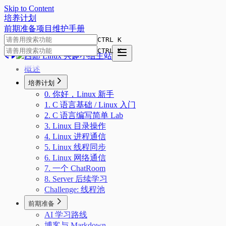
Skip to Content
培
养
计
划
前期准备
项目
维护手册
CTRL K
CTRL K
概述
培养计划
0. 你好，Linux 新手
1. C 语言基础 / Linux 入门
2. C 语言编写简单 Lab
3. Linux 目录操作
4. Linux 进程通信
5. Linux 线程同步
6. Linux 网络通信
7. 一个 ChatRoom
8. Server 后续学习
Challenge: 线程池
前期准备
AI 学习路线
博客与 Markdown