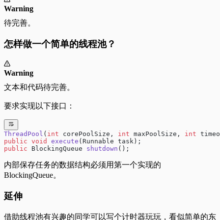
Warning
待完善。
怎样做一个简单的线程池？
Warning
文本和代码待完善。
要求实现以下接口：
ThreadPool
(
int
 corePoolSize, 
int
 maxPoolSize, 
int
 timeo
public
 void
 execute
(Runnable task);
public
 BlockingQueue 
shutdown
();
内部保存任务的数据结构必须用第一个实现的
BlockingQueue。
延伸
借助线程池有兴趣的同学可以写个计时器玩玩，看似简单的东