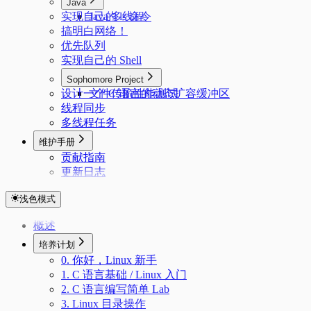
Java
实现自己的 ls 命令
Java 多线程
搞明白网络！
优先队列
实现自己的 Shell
Sophomore Project
设计一个 C 语言的动态扩容缓冲区
文件传输性能测试
线程同步
多线程任务
维护手册
贡献指南
更新日志
浅色模式
概述
培养计划
0. 你好，Linux 新手
1. C 语言基础 / Linux 入门
2. C 语言编写简单 Lab
3. Linux 目录操作