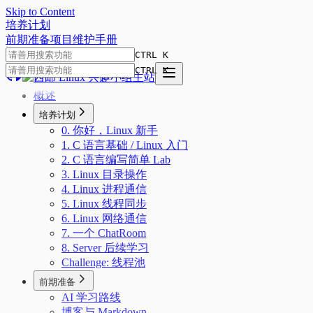
Skip to Content
培
养
计
划
前期准备
项目
维护手册
CTRL K
CTRL K
概述
培养计划
0. 你好，Linux 新手
1. C 语言基础 / Linux 入门
2. C 语言编写简单 Lab
3. Linux 目录操作
4. Linux 进程通信
5. Linux 线程同步
6. Linux 网络通信
7. 一个 ChatRoom
8. Server 后续学习
Challenge: 线程池
前期准备
AI 学习路线
博客与 Markdown