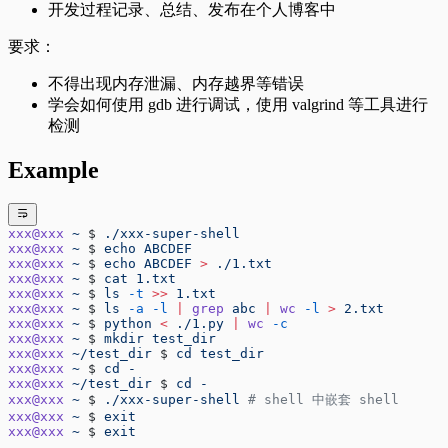
开发过程记录、总结、发布在个人博客中
要求：
不得出现内存泄漏、内存越界等错误
学会如何使用 gdb 进行调试，使用 valgrind 等工具进行
检测
Example
xxx@xxx
 ~
 $ 
./xxx-super-shell
xxx@xxx
 ~
 $ 
echo
 ABCDEF
xxx@xxx
 ~
 $ 
echo
 ABCDEF
 >
 ./1.txt
xxx@xxx
 ~
 $ 
cat
 1.txt
xxx@xxx
 ~
 $ 
ls
 -t
 >>
 1.txt
xxx@xxx
 ~
 $ 
ls
 -a
 -l
 |
 grep
 abc
 |
 wc
 -l
 >
 2.txt
xxx@xxx
 ~
 $ 
python
 <
 ./1.py
 |
 wc
 -c
xxx@xxx
 ~
 $ 
mkdir
 test_dir
xxx@xxx
 ~/test_dir
 $ 
cd
 test_dir
xxx@xxx
 ~
 $ 
cd
 -
xxx@xxx
 ~/test_dir
 $ 
cd
 -
xxx@xxx
 ~
 $ 
./xxx-super-shell
 # shell 中嵌套 shell
xxx@xxx
 ~
 $ 
exit
xxx@xxx
 ~
 $ 
exit