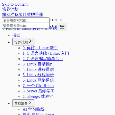
Skip to Content
培
养
计
划
前期准备
项目
维护手册
CTRL K
CTRL K
概述
培养计划
0. 你好，Linux 新手
1. C 语言基础 / Linux 入门
2. C 语言编写简单 Lab
3. Linux 目录操作
4. Linux 进程通信
5. Linux 线程同步
6. Linux 网络通信
7. 一个 ChatRoom
8. Server 后续学习
Challenge: 线程池
前期准备
AI 学习路线
博客与 Markdown