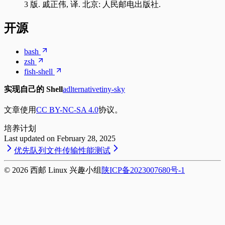
3 版. 戚正伟, 译. 北京: 人民邮电出版社.
开源
bash
zsh
fish-shell
实现自己的 Shell
adlternative
tiny-sky
文章使用
CC BY-NC-SA 4.0
协议。
培
养
计
划
Last updated on
February 28, 2025
优先队列
文件传输性能测试
©
2026
西邮 Linux 兴趣小组
陕ICP备2023007680号-1