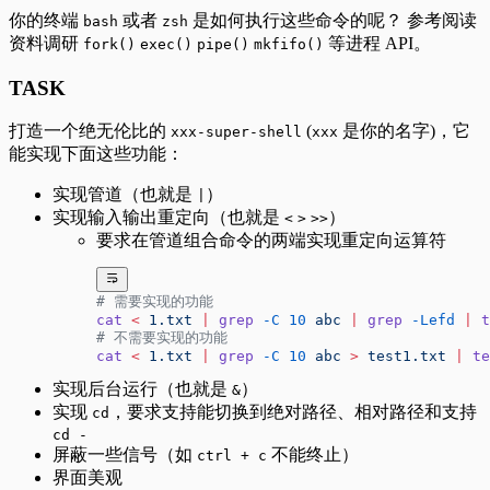
你的终端
或者
是如何执行这些命令的呢？ 参考阅读
bash
zsh
资料调研
等进程 API。
fork()
exec()
pipe()
mkfifo()
TASK
打造一个绝无伦比的
(
是你的名字)，它
xxx-super-shell
xxx
能实现下面这些功能：
实现管道（也就是
）
|
实现输入输出重定向（也就是
）
<
>
>>
要求在管道组合命令的两端实现重定向运算符
# 需要实现的功能
cat
 <
 1.txt
 |
 grep
 -C
 10
 abc
 |
 grep
 -Lefd
 |
 t
# 不需要实现的功能
cat
 <
 1.txt
 |
 grep
 -C
 10
 abc
 >
 test1.txt
 |
 te
实现后台运行（也就是
）
&
实现
，要求支持能切换到绝对路径、相对路径和支持
cd
cd -
屏蔽一些信号（如
不能终止）
ctrl + c
界面美观