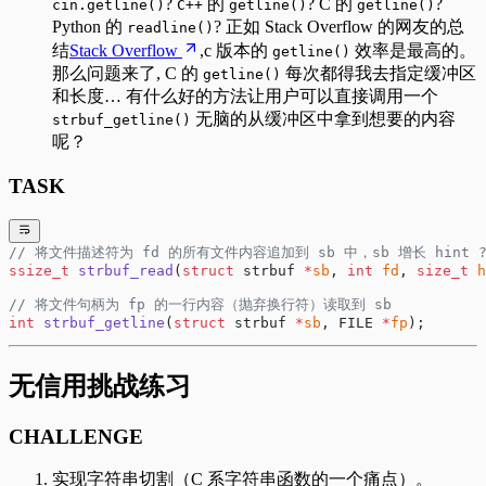
?
的
? C 的
?
cin.getline()
C++
getline()
getline()
Python 的
? 正如 Stack Overflow 的网友的总
readline()
结
Stack Overflow
,c 版本的
效率是最高的。
getline()
那么问题来了, C 的
每次都得我去指定缓冲区
getline()
和长度… 有什么好的方法让用户可以直接调用一个
无脑的从缓冲区中拿到想要的内容
strbuf_getline()
呢？
TASK
// 将文件描述符为 fd 的所有文件内容追加到 sb 中，sb 增长 hint ? 
ssize_t
 strbuf_read
(
struct
 strbuf 
*
sb
, 
int
 fd
, 
size_t
 h
// 将文件句柄为 fp 的一行内容（抛弃换行符）读取到 sb
int
 strbuf_getline
(
struct
 strbuf 
*
sb
, FILE 
*
fp
);
无信用挑战练习
CHALLENGE
实现字符串切割（C 系字符串函数的一个痛点）。