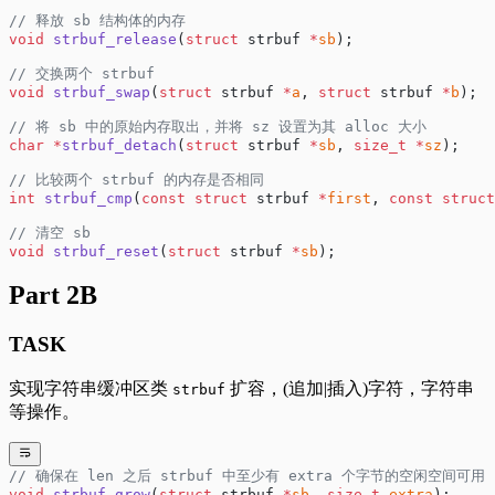
// 释放 sb 结构体的内存
void
 strbuf_release
(
struct
 strbuf 
*
sb
);
// 交换两个 strbuf
void
 strbuf_swap
(
struct
 strbuf 
*
a
, 
struct
 strbuf 
*
b
);
// 将 sb 中的原始内存取出，并将 sz 设置为其 alloc 大小
char
 *
strbuf_detach
(
struct
 strbuf 
*
sb
, 
size_t
 *
sz
);
// 比较两个 strbuf 的内存是否相同
int
 strbuf_cmp
(
const
 struct
 strbuf 
*
first
, 
const
 struct
// 清空 sb
void
 strbuf_reset
(
struct
 strbuf 
*
sb
);
Part 2B
TASK
实现字符串缓冲区类
扩容，(追加|插入)字符，字符串
strbuf
等操作。
// 确保在 len 之后 strbuf 中至少有 extra 个字节的空闲空间可用
void
 strbuf_grow
(
struct
 strbuf 
*
sb
, 
size_t
 extra
);