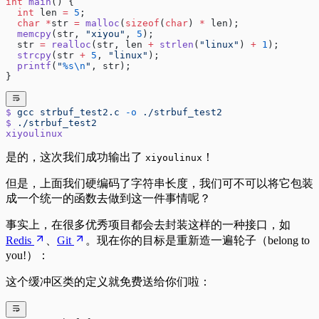
int
 main
() {
  int
 len 
=
 5
;
  char
 *
str 
=
 malloc
(
sizeof
(
char
) 
*
 len);
  memcpy
(str, 
"xiyou"
, 
5
);
  str 
=
 realloc
(str, len 
+
 strlen
(
"linux"
) 
+
 1
);
  strcpy
(str 
+
 5
, 
"linux"
);
  printf
(
"
%s\n
"
, str);
}
$
 gcc
 strbuf_test2.c
 -o
 ./strbuf_test2
$
 ./strbuf_test2
xiyoulinux
是的，这次我们成功输出了
！
xiyoulinux
但是，上面我们硬编码了字符串长度，我们可不可以将它包装
成一个统一的函数去做到这一件事情呢？
事实上，在很多优秀项目都会去封装这样的一种接口，如
Redis
、
Git
。现在你的目标是重新造一遍轮子（belong to
you!）：
这个缓冲区类的定义就免费送给你们啦：