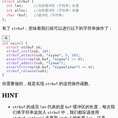
struct
 strbuf {
  int
 len;
     //当前缓冲区（字符串）长度
  int
 alloc;
   //当前缓冲区（字符串）容量
  char
 *
buf;
   //缓冲区（字符串）
};
有了
，意味着我们就可以进行以下的字符串操作了：
strbuf
int
 main
() {
  struct
 strbuf sb;
  strbuf_init
(
&
sb, 
10
);
  strbuf_attach
(
&
sb, 
"xiyou"
, 
5
, 
10
);
  assert
(
strcmp
(sb.buf, 
"xiyou"
) 
==
 0
);
  strbuf_addstr
(
&
sb, 
"linux"
);
  assert
(
strcmp
(sb.buf, 
"xiyoulinux"
) 
==
 0
);
  strbuf_release
(
&
sb);
}
你需要做的，就是实现
的这些操作函数。
strbuf
HINT
的成员
代表的是
缓冲区的长度，每次我
strbuf
len
buf
们将字符串追加入
中，我们都应该使用
strbuf
去更新
的长度
，注意