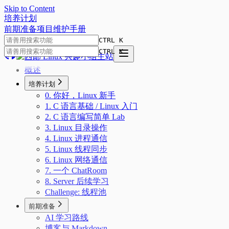
Skip to Content
培
养
计
划
前期准备
项目
维护手册
CTRL K
CTRL K
概述
培养计划
0. 你好，Linux 新手
1. C 语言基础 / Linux 入门
2. C 语言编写简单 Lab
3. Linux 目录操作
4. Linux 进程通信
5. Linux 线程同步
6. Linux 网络通信
7. 一个 ChatRoom
8. Server 后续学习
Challenge: 线程池
前期准备
AI 学习路线
博客与 Markdown