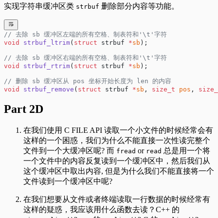
实现字符串缓冲区类
删除部分内容等功能。
strbuf
// 去除 sb 缓冲区左端的所有空格、制表符和'\t'字符
void
 strbuf_ltrim
(
struct
 strbuf 
*
sb
);
// 去除 sb 缓冲区右端的所有空格、制表符和'\t'字符
void
 strbuf_rtrim
(
struct
 strbuf 
*
sb
);
// 删除 sb 缓冲区从 pos 坐标开始长度为 len 的内容
void
 strbuf_remove
(
struct
 strbuf 
*
sb
, 
size_t
 pos
, 
size_
Part 2D
在我们使用 C FILE API 读取一个小文件的时候经常会有
这样的一个困惑，我们为什么不能直接一次性读完整个
文件到一个大缓冲区呢? 而
or
总是用一个将
fread
read
一个文件中的内容反复读到一个缓冲区中，然后我们从
这个缓冲区中取出内容, 但是为什么我们不能直接将一个
文件读到一个缓冲区中呢?
在我们想要从文件或者终端读取一行数据的时候经常有
这样的疑惑，我应该用什么函数去读？C++ 的