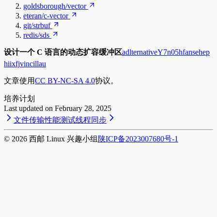
goldsborough/vector
eteran/c-vector
git/strbuf
redis/sds
设计一个 C 语言的动态扩容缓冲区
adlternative
Y7n05h
fansehep
hiixfj
vincillau
文章使用
CC BY-NC-SA 4.0
协议。
培
养
计
划
Last updated on
February 28, 2025
文件传输性能测试
线程同步
©
2026
西邮 Linux 兴趣小组
陕ICP备2023007680号-1