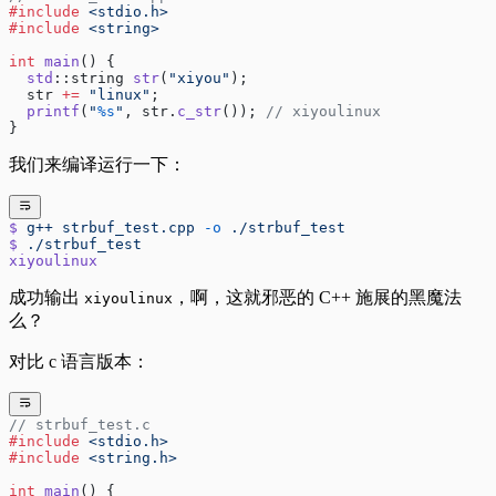
#include
 <stdio.h>
#include
 <string>
int
 main
() {
  std
::string 
str
(
"xiyou"
);
  str 
+=
 "linux"
;
  printf
(
"
%s
"
, str.
c_str
());
 // xiyoulinux
}
我们来编译运行一下：
$
 g++
 strbuf_test.cpp
 -o
 ./strbuf_test
$
 ./strbuf_test
xiyoulinux
成功输出
，啊，这就邪恶的 C++ 施展的黑魔法
xiyoulinux
么？
对比 c 语言版本：
// strbuf_test.c
#include
 <stdio.h>
#include
 <string.h>
int
 main
() {