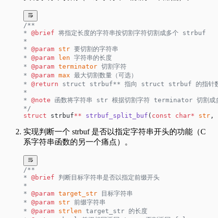
/**
* 
@brief
 将指定长度的字符串按切割字符切割成多个 strbuf
*
* 
@param
 str
 要切割的字符串
* 
@param
 len
 字符串的长度
* 
@param
 terminator
 切割字符
* 
@param
 max
 最大切割数量（可选）
* 
@return
 struct strbuf** 指向 struct strbuf 
*
* 
@note
 函数将字符串 str 根据切割字符 terminator 切
*/
struct
 strbuf
**
 strbuf_split_buf
(
const
 char*
 str
, 
实现判断一个 strbuf 是否以指定字符串开头的功能（C
系字符串函数的另一个痛点）。
/**
* 
@brief
 判断目标字符串是否以指定前缀开头
*
* 
@param
 target_str
 目标字符串
* 
@param
 str
 前缀字符串
* 
@param
 strlen
 target_str 的长度