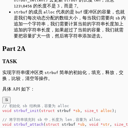
strbuf_setlen()
strbuf
len
的长度不是 3，而是 7。
123\0456
的成员
代表的是
缓冲区的容量，也就
strbuf
alloc
buf
是我们每次动态分配的数组大小，每当我们需要向
内
sb
追加一个字符串，我们需要计算当前的字符串长度加上
追加的字符串长度，如果超过了当前的容量，我们就需
要把容量扩大一倍，然后将字符串添加进去。
Part 2A
TASK
实现字符串缓冲区类
简单的初始化，填充，释放，交
strbuf
换，比较，清空等操作。
具体 API 如下：
// 初始化 sb 结构体，容量为 alloc
void
 strbuf_init
(
struct
 strbuf 
*
sb
, 
size_t
 alloc
);
// 将字符串填充到 sb 中，长度为 len，容量为 alloc
void
 strbuf_attach
(
struct
 strbuf 
*
sb
, 
void
 *
str
, 
size_t