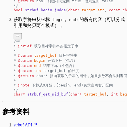
* 
@return
 bool 前缀相同返回 true，否则返回 false
*/
bool
 strbuf_begin_judge
(
char*
 target_str
, 
const
 ch
获取字符串从坐标
的所有内容（可以分成
[begin, end)
引用和拷贝两个模式） 。
/**
* 
@brief
 获取目标字符串的指定子串
*
* 
@param
 target_buf
 目标字符串
* 
@param
 begin
 开始下标（包含）
* 
@param
 end
 结束下标（不包含）
* 
@param
 len
 target_buf 的长度
* 
@return
 char* 指向获取的子串的指针，如果参数不合法则返回 
*
* 
@note
 下标从0开始，[begin, end)表示左闭右开区间
*/
char*
 strbuf_get_mid_buf
(
char*
 target_buf
, 
int
 beg
参考资料
strbuf API