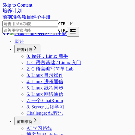
Skip to Content
培
养
计
划
前期准备
项目
维护手册
CTRL K
CTRL K
概述
培养计划
0. 你好，Linux 新手
1. C 语言基础 / Linux 入门
2. C 语言编写简单 Lab
3. Linux 目录操作
4. Linux 进程通信
5. Linux 线程同步
6. Linux 网络通信
7. 一个 ChatRoom
8. Server 后续学习
Challenge: 线程池
前期准备
AI 学习路线
博客与 Markdown