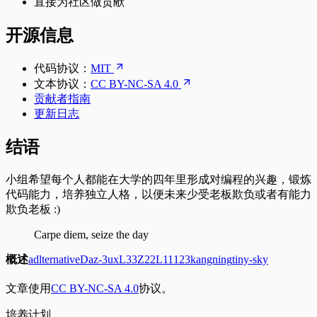
直接为社区做贡献
开源信息
代码协议：
MIT
文本协议：
CC BY-NC-SA 4.0
贡献者指南
更新日志
结语
小组希望每个人都能在大学的四年里形成对编程的兴趣，锻炼
代码能力，培养独立人格，以便未来少受老板欺负或者有能力
欺负老板 :)
Carpe diem, seize the day
概述
adlternative
Daz-3ux
L33Z22L11
123kangning
tiny-sky
文章使用
CC BY-NC-SA 4.0
协议。
培
养
计
划