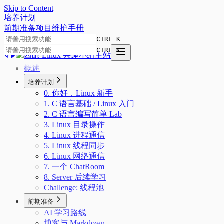
Skip to Content
培
养
计
划
前期准备
项目
维护手册
CTRL K
CTRL K
概述
培养计划
0. 你好，Linux 新手
1. C 语言基础 / Linux 入门
2. C 语言编写简单 Lab
3. Linux 目录操作
4. Linux 进程通信
5. Linux 线程同步
6. Linux 网络通信
7. 一个 ChatRoom
8. Server 后续学习
Challenge: 线程池
前期准备
AI 学习路线
博客与 Markdown