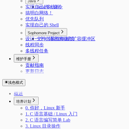
Java
实现自己的 ls 命令
Java 多线程
搞明白网络！
优先队列
实现自己的 Shell
Sophomore Project
设计一个 C 语言的动态扩容缓冲区
文件传输性能测试
线程同步
多线程任务
维护手册
贡献指南
更新日志
浅色模式
概述
培养计划
0. 你好，Linux 新手
1. C 语言基础 / Linux 入门
2. C 语言编写简单 Lab
3. Linux 目录操作