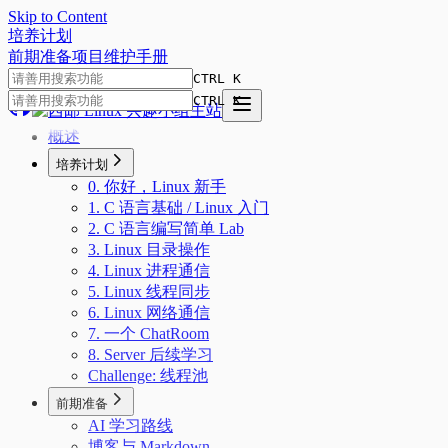
Skip to Content
培
养
计
划
前期准备
项目
维护手册
CTRL K
CTRL K
概述
培养计划
0. 你好，Linux 新手
1. C 语言基础 / Linux 入门
2. C 语言编写简单 Lab
3. Linux 目录操作
4. Linux 进程通信
5. Linux 线程同步
6. Linux 网络通信
7. 一个 ChatRoom
8. Server 后续学习
Challenge: 线程池
前期准备
AI 学习路线
博客与 Markdown