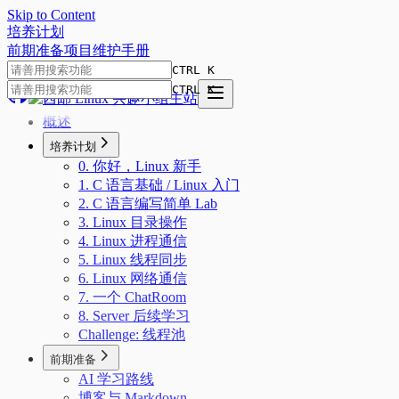
Skip to Content
培
养
计
划
前期准备
项目
维护手册
CTRL K
CTRL K
概述
培养计划
0. 你好，Linux 新手
1. C 语言基础 / Linux 入门
2. C 语言编写简单 Lab
3. Linux 目录操作
4. Linux 进程通信
5. Linux 线程同步
6. Linux 网络通信
7. 一个 ChatRoom
8. Server 后续学习
Challenge: 线程池
前期准备
AI 学习路线
博客与 Markdown