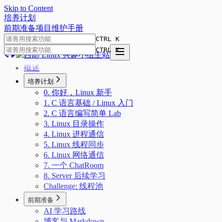
Skip to Content
培
养
计
划
前期准备
项目
维护手册
CTRL K
CTRL K
概述
培养计划
0. 你好，Linux 新手
1. C 语言基础 / Linux 入门
2. C 语言编写简单 Lab
3. Linux 目录操作
4. Linux 进程通信
5. Linux 线程同步
6. Linux 网络通信
7. 一个 ChatRoom
8. Server 后续学习
Challenge: 线程池
前期准备
AI 学习路线
博客与 Markdown