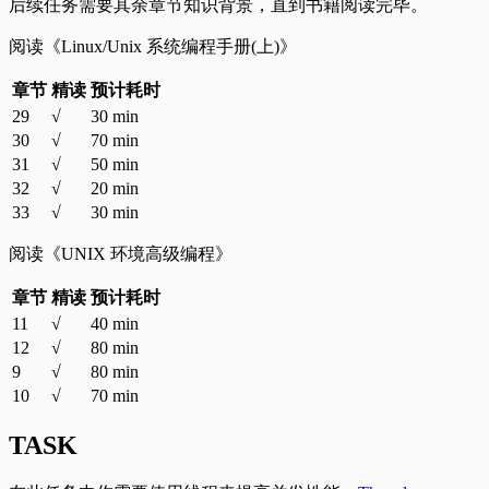
后续任务需要其余章节知识背景，直到书籍阅读完毕。
阅读《Linux/Unix 系统编程手册(上)》
章节
精读
预计耗时
29
√
30 min
30
√
70 min
31
√
50 min
32
√
20 min
33
√
30 min
阅读《UNIX 环境高级编程》
章节
精读
预计耗时
11
√
40 min
12
√
80 min
9
√
80 min
10
√
70 min
TASK