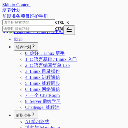
Skip to Content
培
养
计
划
前期准备
项目
维护手册
CTRL K
CTRL K
概述
培养计划
0. 你好，Linux 新手
1. C 语言基础 / Linux 入门
2. C 语言编写简单 Lab
3. Linux 目录操作
4. Linux 进程通信
5. Linux 线程同步
6. Linux 网络通信
7. 一个 ChatRoom
8. Server 后续学习
Challenge: 线程池
前期准备
AI 学习路线
博客与 Markdown