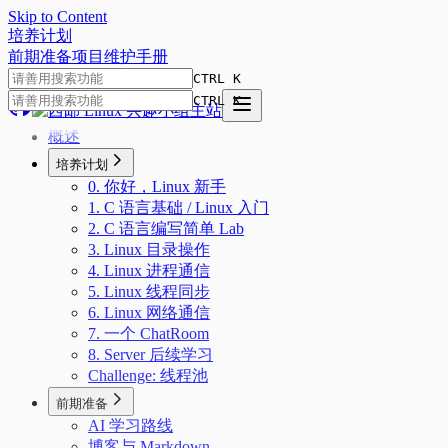
Skip to Content
培
养
计
划
前期准备
项目
维护手册
CTRL K
CTRL K
概述
培养计划
0. 你好，Linux 新手
1. C 语言基础 / Linux 入门
2. C 语言编写简单 Lab
3. Linux 目录操作
4. Linux 进程通信
5. Linux 线程同步
6. Linux 网络通信
7. 一个 ChatRoom
8. Server 后续学习
Challenge: 线程池
前期准备
AI 学习路线
博客与 Markdown