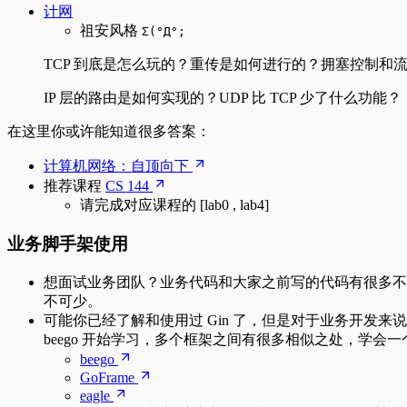
计网
祖安风格
Σ(°Д°;
TCP 到底是怎么玩的？重传是如何进行的？拥塞控制和
IP 层的路由是如何实现的？UDP 比 TCP 少了什么功能？
在这里你或许能知道很多答案：
计算机网络：自顶向下
推荐课程
CS 144
请完成对应课程的 [lab0 , lab4]
业务脚手架使用
想面试业务团队？业务代码和大家之前写的代码有很多不
不可少。
可能你已经了解和使用过 Gin 了，但是对于业务开发来说
beego 开始学习，多个框架之间有很多相似之处，学
beego
GoFrame
eagle