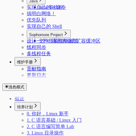
Java
实现自己的 ls 命令
Java 多线程
搞明白网络！
优先队列
实现自己的 Shell
Sophomore Project
设计一个 C 语言的动态扩容缓冲区
文件传输性能测试
线程同步
多线程任务
维护手册
贡献指南
更新日志
浅色模式
概述
培养计划
0. 你好，Linux 新手
1. C 语言基础 / Linux 入门
2. C 语言编写简单 Lab
3. Linux 目录操作