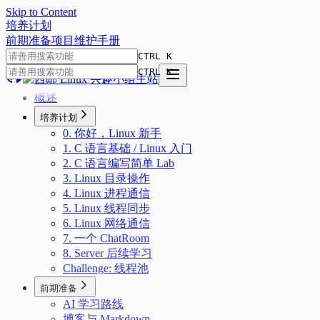
Skip to Content
培
养
计
划
前期准备
项目
维护手册
CTRL K
CTRL K
概述
培养计划
0. 你好，Linux 新手
1. C 语言基础 / Linux 入门
2. C 语言编写简单 Lab
3. Linux 目录操作
4. Linux 进程通信
5. Linux 线程同步
6. Linux 网络通信
7. 一个 ChatRoom
8. Server 后续学习
Challenge: 线程池
前期准备
AI 学习路线
博客与 Markdown