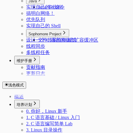
Java
实现自己的 ls 命令
Java 多线程
搞明白网络！
优先队列
实现自己的 Shell
Sophomore Project
设计一个 C 语言的动态扩容缓冲区
文件传输性能测试
线程同步
多线程任务
维护手册
贡献指南
更新日志
浅色模式
概述
培养计划
0. 你好，Linux 新手
1. C 语言基础 / Linux 入门
2. C 语言编写简单 Lab
3. Linux 目录操作